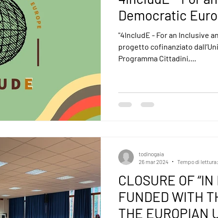
Democratic Eur
"4IncludE - For an Inclusive 
progetto cofinanziato dall’Un
Programma Cittadini,...
todinogaia
26 mar 2024
Tempo di lettura:
CLOSURE OF “IN
FUNDED WITH T
THE EUROPIAN 