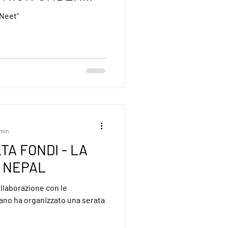
EUROPE FOR
nNeet"
 min
TA FONDI - LA
L NEPAL
llaborazione con le
isano ha organizzato una serata