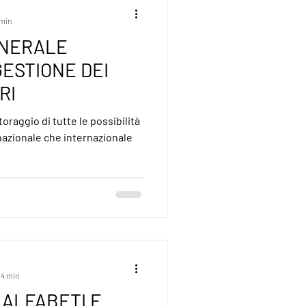
 min
NERALE
GESTIONE DEI
RI
raggio di tutte le possibilità
 nazionale che internazionale
 4 min
 ALFABETI E