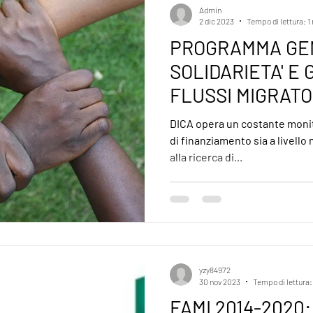
Admin
2 dic 2023
Tempo di lettura: 1
PROGRAMMA GE
SOLIDARIETA' E 
FLUSSI MIGRATO
DICA opera un costante monito
di finanziamento sia a livello
alla ricerca di...
yzy84972
30 nov 2023
Tempo di lettura:
FAMI 2014-2020: