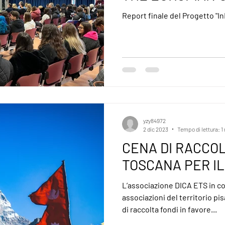
THE PROGRAM "
Report finale del Progetto "I
CITIZENS"
yzy84972
2 dic 2023
Tempo di lettura: 1
CENA DI RACCOL
TOSCANA PER I
L’associazione DICA ETS in co
associazioni del territorio p
di raccolta fondi in favore...