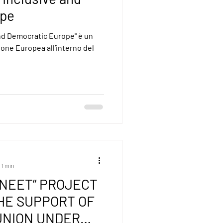
ope
and Democratic Europe" è un
ione Europea all’interno del
 1 min
 NEET” PROJECT
HE SUPPORT OF
UNION UNDER