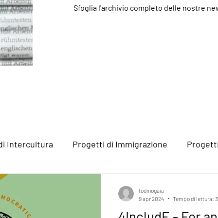
Sfoglia l'archivio completo delle nostre ne
di Intercultura
Progetti di Immigrazione
Progett
todinogaia
9 apr 2024
Tempo di lettura: 
4IncludE - For an