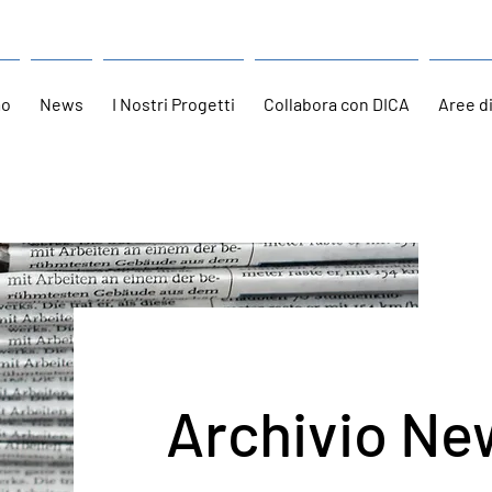
mo
News
I Nostri Progetti
Collabora con DICA
Aree d
Archivio Ne