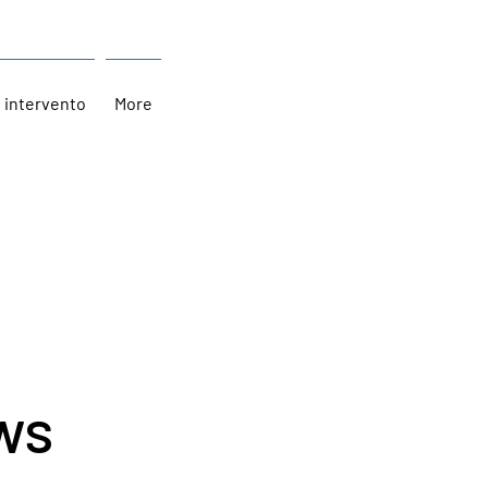
i intervento
More
ws