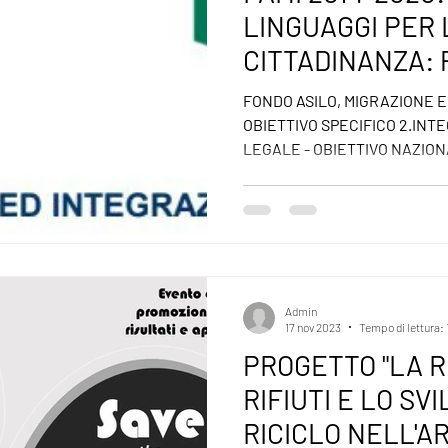
LINGUAGGI PER 
CITTADINANZA: 
SPERIMENTALI 
FONDO ASILO, MIGRAZIONE E
L’INCLUSIONE D
OBIETTIVO SPECIFICO 2.INT
LEGALE - OBIETTIVO NAZIONA
Admin
17 nov 2023
Tempo di lettura: 
PROGETTO "LA R
RIFIUTI E LO SV
RICICLO NELL'ARE