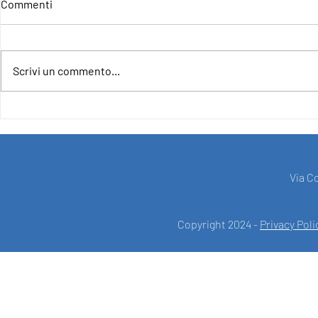
Commenti
Scrivi un commento...
4IncludE - For an Inclusive and
PROGETTO N
Democratic Europe
NEW FRONT
DEMOCRAC
Via C
Copyright 2024 -
Privacy Poli