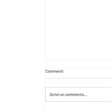
Commenti
Scrivi un commento...
4IncludE - For an Inclusive and