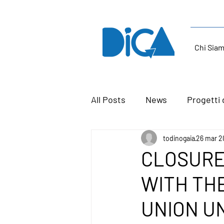
Chi Sia
All Posts
News
Progetti 
todinogaia
26 mar 2
CLOSURE
WITH TH
UNION U