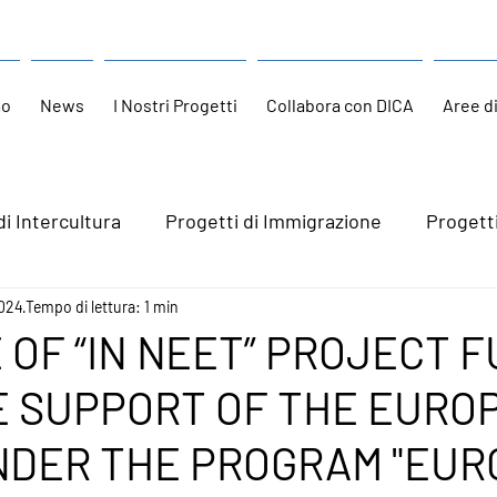
mo
News
I Nostri Progetti
Collabora con DICA
Aree d
di Intercultura
Progetti di Immigrazione
Progett
024
Tempo di lettura: 1 min
 OF “IN NEET” PROJECT 
E SUPPORT OF THE EURO
NDER THE PROGRAM "EUR