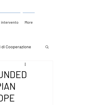
i intervento
More
i di Cooperazione
FUNDED
PIAN
OPE