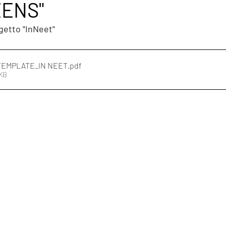
ZENS"
getto "InNeet"
TEMPLATE_IN NEET
.pdf
5KB