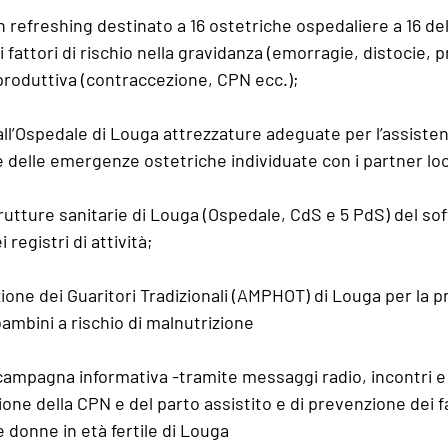
 refreshing destinato a 16 ostetriche ospedaliere a 16 del 
i fattori di rischio nella gravidanza (emorragie, distocie, p
riproduttiva (contraccezione, CPN ecc.);
all’Ospedale di Louga attrezzature adeguate per l’assistenz
e delle emergenze ostetriche individuate con i partner loc
rutture sanitarie di Louga (Ospedale, CdS e 5 PdS) del so
 registri di attività;
ione dei Guaritori Tradizionali (AMPHOT) di Louga per la p
bambini a rischio di malnutrizione
campagna informativa -tramite messaggi radio, incontri e 
one della CPN e del parto assistito e di prevenzione dei fat
e donne in età fertile di Louga