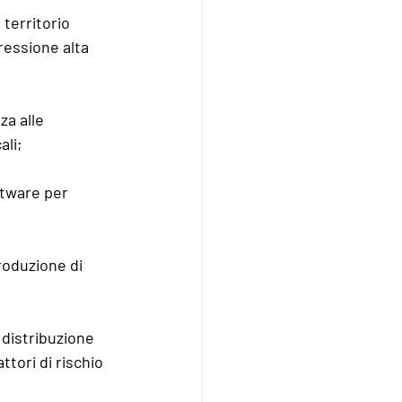
territorio 
ressione alta 
a alle 
ali;
ftware per 
roduzione di 
distribuzione 
tori di rischio 