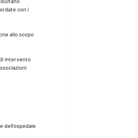
risultano 
ordate con i 
one allo scopo 
di intervento 
associazioni 
e dell’ospedale 