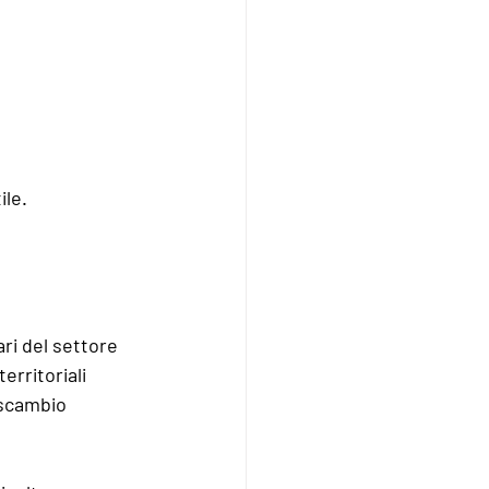
ile.
ri del settore 
erritoriali 
rscambio 