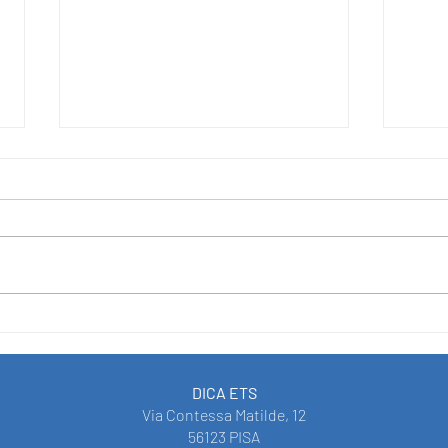
CLOSURE OF “IN NEET”
PROG
PROJECT FUNDED WITH THE
RIFI
SUPPORT OF THE EUROPIAN
RICI
UNION UNDER THE PROGRAM
DICA ETS
"EUROPE FOR CITIZENS"
Via Contessa Matilde, 12
56123 PISA