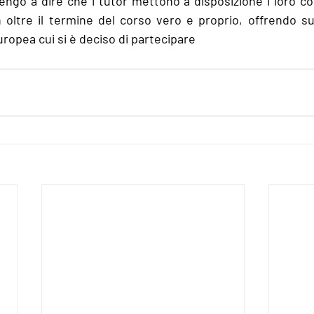
go a dire che i tutor mettono a disposizione i loro cons
n oltre il termine del corso vero e proprio, offrendo sup
uropea cui si è deciso di partecipare