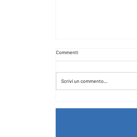
Commenti
Scrivi un commento...
4IncludE - For an Inclusive and
Democratic Europe