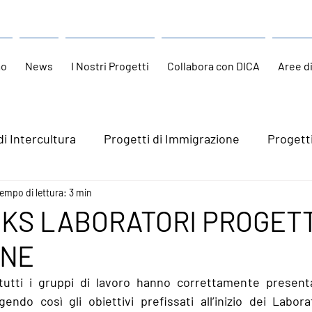
mo
News
I Nostri Progetti
Collabora con DICA
Aree d
di Intercultura
Progetti di Immigrazione
Progett
empo di lettura: 3 min
KS LABORATORI PROGET
ONE
tutti i gruppi di lavoro hanno correttamente presenta
endo così gli obiettivi prefissati all’inizio dei Laborat