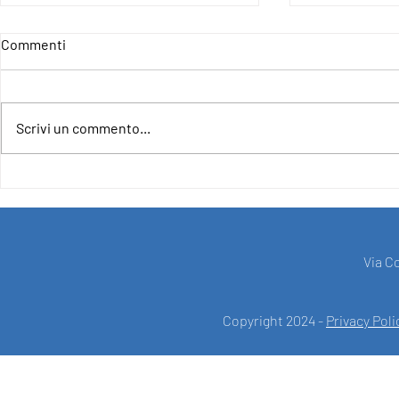
Commenti
Scrivi un commento...
4IncludE - For an Inclusive and
CLOSURE OF
Democratic Europe
PROJECT F
SUPPORT O
UNION UND
"EUROPE FO
Via C
Copyright 2024 -
Privacy Poli