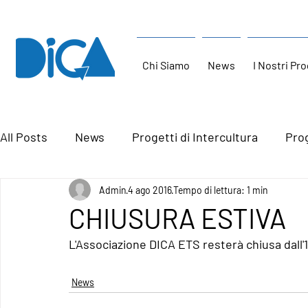
Chi Siamo
News
I Nostri Pro
All Posts
News
Progetti di Intercultura
Prog
Admin
4 ago 2016
Tempo di lettura: 1 min
CHIUSURA ESTIVA
L'Associazione DICA ETS resterà chiusa dall'11
News