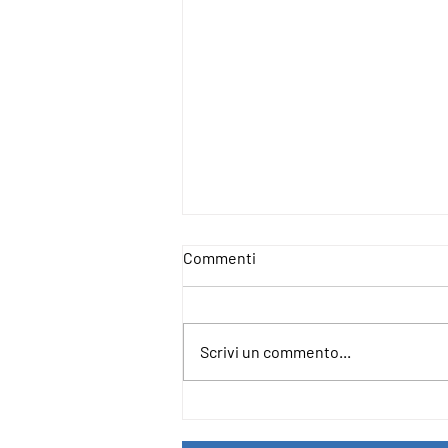
Commenti
Scrivi un commento...
4IncludE - For an Inclusive and
Democratic Europe