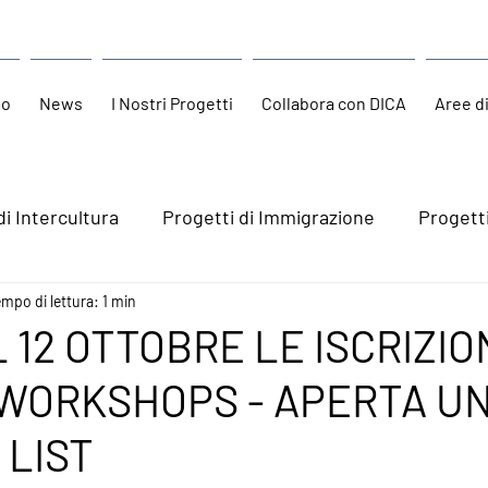
mo
News
I Nostri Progetti
Collabora con DICA
Aree d
di Intercultura
Progetti di Immigrazione
Progett
mpo di lettura: 1 min
L 12 OTTOBRE LE ISCRIZIO
 WORKSHOPS - APERTA U
 LIST