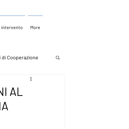
i intervento
More
i di Cooperazione
NI AL
NA