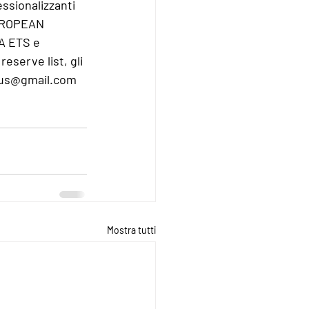
essionalizzanti 
UROPEAN 
A ETS e 
eserve list, gli 
nlus@gmail.com 
Mostra tutti