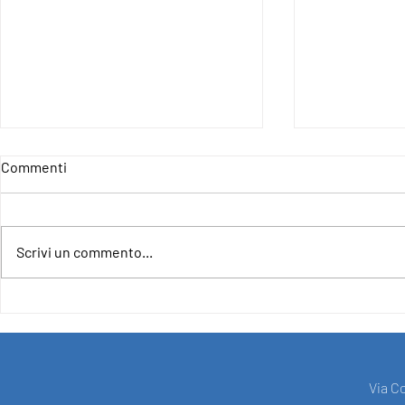
Commenti
Scrivi un commento...
4IncludE - For an Inclusive and
CLOSURE OF
Democratic Europe
PROJECT F
SUPPORT O
UNION UND
"EUROPE FO
Via C