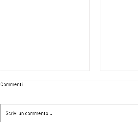
Commenti
Scrivi un commento...
4IncludE - For an Inclusive and
CLOSURE OF