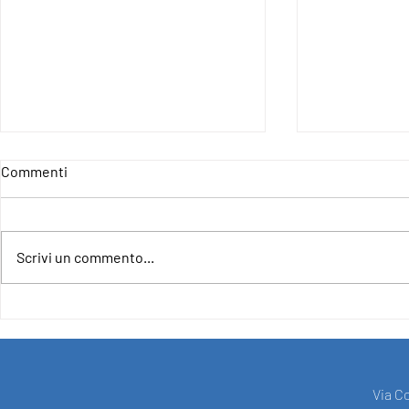
Commenti
Scrivi un commento...
4IncludE - For an Inclusive and
CLOSURE OF
Democratic Europe
PROJECT F
SUPPORT O
UNION UND
"EUROPE FO
Via C