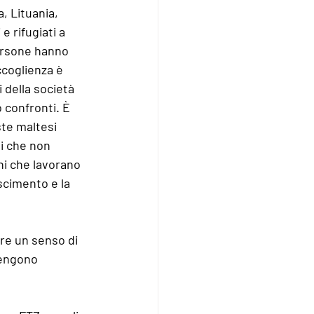
, Lituania, 
e rifugiati a 
ersone hanno 
ccoglienza è 
 della società 
o confronti. È 
ste maltesi 
ni che non 
ni che lavorano 
scimento e la 
ere un senso di 
vengono 