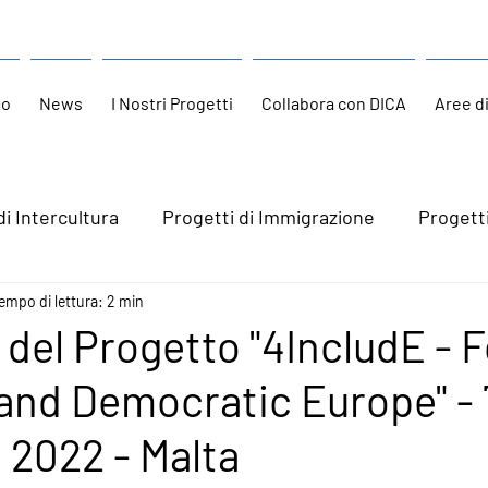
mo
News
I Nostri Progetti
Collabora con DICA
Aree d
di Intercultura
Progetti di Immigrazione
Progett
empo di lettura: 2 min
 del Progetto "4IncludE - F
 and Democratic Europe" - 
2022 - Malta