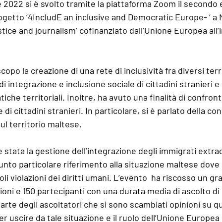
 2022 si è svolto tramite la piattaforma Zoom il secondo 
ogetto ‘4IncludE an inclusive and Democratic Europe- ‘ a M
tice and journalism’ cofinanziato dall’Unione Europea all’i
opo la creazione di una rete di inclusività fra diversi ter
di integrazione e inclusione sociale di cittadini stranieri e
che territoriali. Inoltre, ha avuto una finalità di confron
di cittadini stranieri. In particolare, si è parlato della con
sul territorio maltese. 
è stata la gestione dell’integrazione degli immigrati extra
nto particolare riferimento alla situazione maltese dove 
li violazioni dei diritti umani. L’evento  ha riscosso un g
ioni e 150 partecipanti con una durata media di ascolto di 
arte degli ascoltatori che si sono scambiati opinioni su q
r uscire da tale situazione e il ruolo dell’Unione Europea i