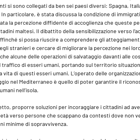
ti si sono collegati da ben sei paesi diversi: Spagna, Italia
 In particolare, è stata discussa la condizione di immigrati 
tata la percezione diffidente di accoglienza che queste p
tadini maltesi. Il dibattito della sensibilizzazione verso l’a
ffinché si possa riuscire a comprendere gli atteggiamenti
egli stranieri e cercare di migliorare la percezione nei lor
che alcune delle operazioni di salvataggio davanti alle co
 traffico di esseri umani, portando sul territorio situazio
la vita di questi esseri umani. L’operato delle organizzazio
aggio nel Mediterraneo è quello di poter garantire il ricono
 umani nell’isola.
etto, proporre soluzioni per incoraggiare i cittadini ad av
rietà verso persone che scappano da contesti dove non 
oni minime di sopravvivenza.