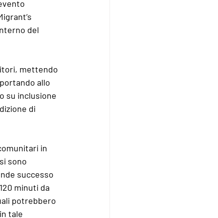
evento 
igrant’s 
nterno del 
ritori, mettendo 
 portando allo 
to su inclusione 
dizione di 
comunitari in 
si sono 
rande successo 
120 minuti da 
uali potrebbero 
n tale 