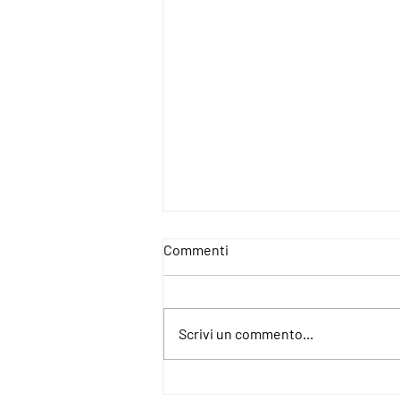
Commenti
Scrivi un commento...
4IncludE - For an Inclusive and