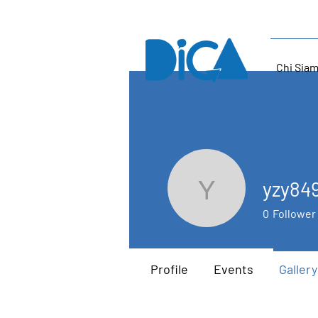
Chi Sia
yzy84
yzy84972
0
Follower
Profile
Events
Gallery