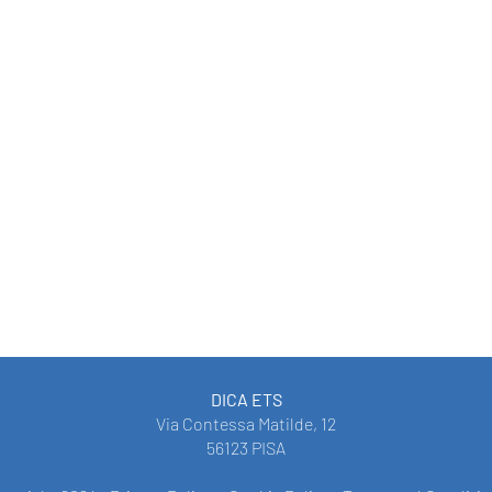
DICA ETS
Via Contessa Matilde, 12
56123 PISA