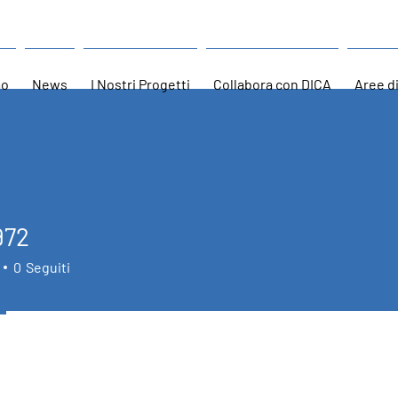
mo
News
I Nostri Progetti
Collabora con DICA
Aree d
972
0
Seguiti