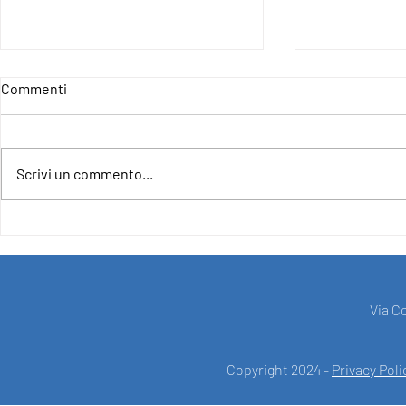
Commenti
Scrivi un commento...
4IncludE - For an Inclusive and
CLOSURE OF
Democratic Europe
PROJECT F
SUPPORT O
UNION UND
"EUROPE FO
Via C
Copyright 2024 -
Privacy Poli