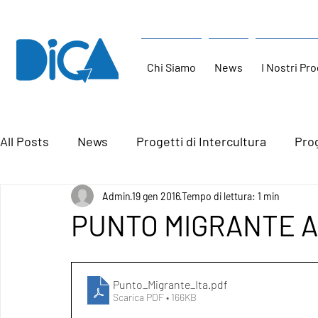
Chi Siamo
News
I Nostri Pro
All Posts
News
Progetti di Intercultura
Prog
Admin
19 gen 2016
Tempo di lettura: 1 min
PUNTO MIGRANTE A 
Punto_Migrante_Ita
.pdf
Scarica PDF • 166KB