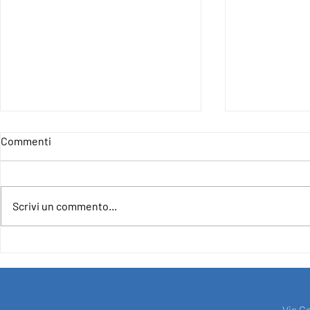
Commenti
Scrivi un commento...
4IncludE - For an Inclusive and
CLOSURE OF
Democratic Europe
PROJECT F
SUPPORT O
UNION UND
"EUROPE FO
Via C