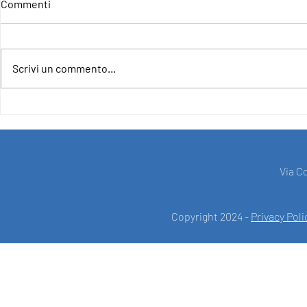
Commenti
Scrivi un commento...
4IncludE - For an Inclusive and
CLOSURE OF
Democratic Europe
PROJECT F
SUPPORT O
UNION UND
"EUROPE FO
Via C
Copyright 2024 -
Privacy Poli