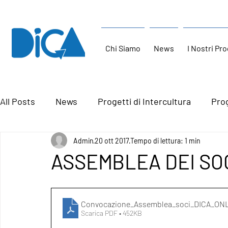
Chi Siamo
News
I Nostri Pro
All Posts
News
Progetti di Intercultura
Prog
Admin
20 ott 2017
Tempo di lettura: 1 min
ASSEMBLEA DEI SOCI
Convocazione_Assemblea_soci_DICA_ON
Scarica PDF • 452KB