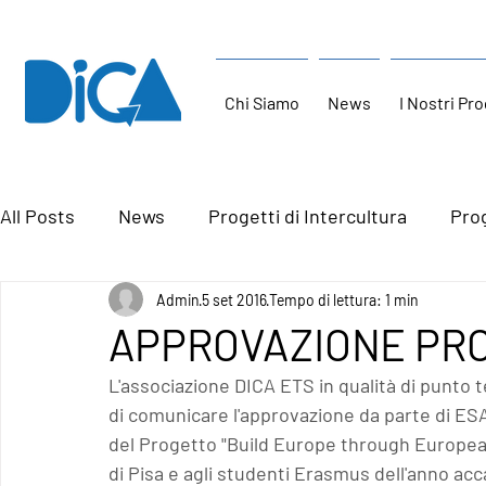
Chi Siamo
News
I Nostri Pro
All Posts
News
Progetti di Intercultura
Prog
Admin
5 set 2016
Tempo di lettura: 1 min
APPROVAZIONE PRO
L'associazione DICA ETS in qualità di punto 
di comunicare l'approvazione da parte di E
del Progetto "Build Europe through European 
di Pisa e agli studenti Erasmus dell'anno ac