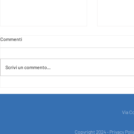
Commenti
Scrivi un commento...
4IncludE - For an Inclusive and
CLOSURE OF
Democratic Europe
PROJECT F
SUPPORT O
UNION UND
"EUROPE FO
Via C
Copyright 2024 -
Privacy Poli