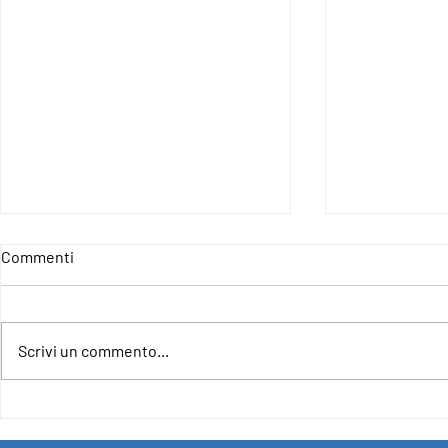
Commenti
Scrivi un commento...
4IncludE - For an Inclusive and
CLOSURE OF
Democratic Europe
PROJECT F