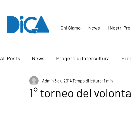
Chi Siamo
News
I Nostri Pro
All Posts
News
Progetti di Intercultura
Prog
Admin
5 giu 2014
Tempo di lettura: 1 min
1° torneo del volont