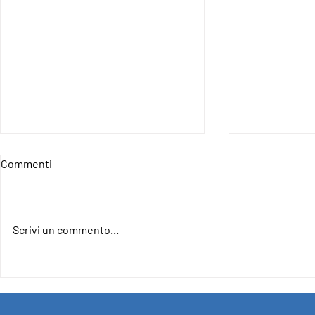
Commenti
Scrivi un commento...
4IncludE - For an Inclusive and
CLOSURE OF
Democratic Europe
PROJECT F
SUPPORT O