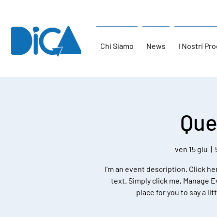
Chi Siamo
News
I Nostri Pro
Que
ven 15 giu
  |  
I’m an event description. Click h
text. Simply click me, Manage Ev
place for you to say a l