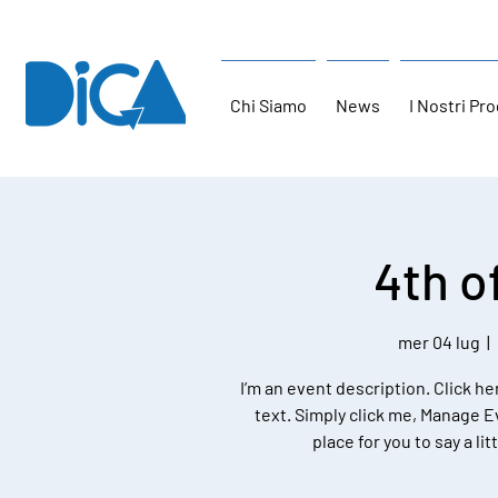
Chi Siamo
News
I Nostri Pro
4th o
mer 04 lug
  |  
I’m an event description. Click h
text. Simply click me, Manage Ev
place for you to say a l